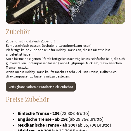
Zubehör
Zubehör ist nicht gleich Zubehör!
Es muss einfach passen. Deshalb (bitte aufmerksam lesen):
Ich fertige keine Zubehör-Teile für Hobby Horses an, die ich nicht selbst
angefertigt habe!
Auch für meine eigenen Pferde fertige ich nachträglich nur einfache Teile, die sich
gut verstellen und anpassen lassen (keine Highjumps, Micklem, mexikanischen
Trensen usw.)...
Wenn Du ein Hobby Horse kaufst macht es sehr viel Sinn Trense, Halfter & co.
direkt anpassen zu lassen / mit zu bestellen.
Verfügbare Farben & Fotobeispiele Zubehör
Preise Zubehör
Einfache Trense - 20€
(23,80€ Brutto)
Englische Trense - ab 25€
(ab 29,75€ Brutto)
Mexikanische Trense - ab 30€
(ab 35,70€ Brutto)
Micklem - ab 30€
(ab 35,70€ Brutto)